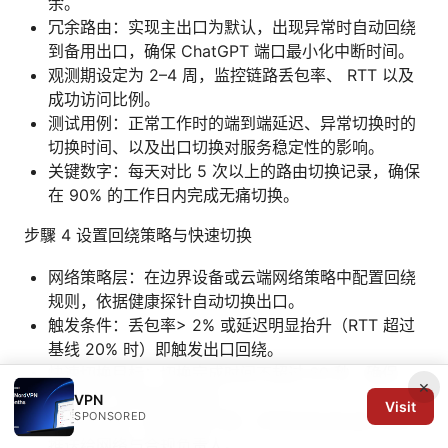
余。
冗余路由：实现主出口为默认，出现异常时自动回绕
到备用出口，确保 ChatGPT 端口最小化中断时间。
观测期设定为 2–4 周，监控链路丢包率、 RTT 以及
成功访问比例。
测试用例：正常工作时的端到端延迟、异常切换时的
切换时间、以及出口切换对服务稳定性的影响。
关键数字：每天对比 5 次以上的路由切换记录，确保
在 90% 的工作日内完成无痛切换。
步驟 4 设置回绕策略与快速切换
网络策略层：在边界设备或云端网络策略中配置回绕
规则，依据健康探针自动切换出口。
触发条件：丢包率> 2% 或延迟明显抬升（RTT 超过
基线 20% 时）即触发出口回绕。
快速切换目标：切换完成时间不超过 60 秒，确保
×
ChatGPT 的会话不中断。
VPN
Visit
SPONSORED
日志与告警：建立告警门限，异常时自动生成工单并
推送给网络与合规负责人。