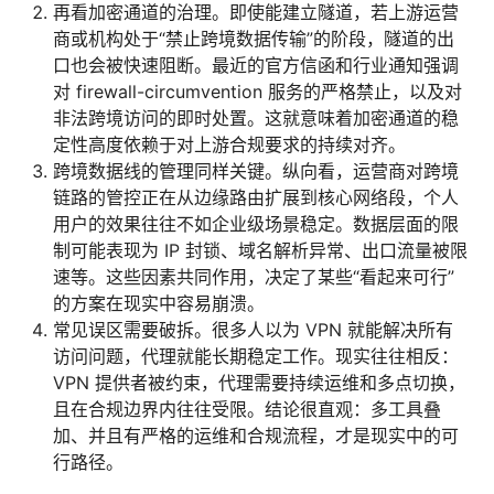
再看加密通道的治理。即使能建立隧道，若上游运营
商或机构处于“禁止跨境数据传输”的阶段，隧道的出
口也会被快速阻断。最近的官方信函和行业通知强调
对 firewall-circumvention 服务的严格禁止，以及对
非法跨境访问的即时处置。这就意味着加密通道的稳
定性高度依赖于对上游合规要求的持续对齐。
跨境数据线的管理同样关键。纵向看，运营商对跨境
链路的管控正在从边缘路由扩展到核心网络段，个人
用户的效果往往不如企业级场景稳定。数据层面的限
制可能表现为 IP 封锁、域名解析异常、出口流量被限
速等。这些因素共同作用，决定了某些“看起来可行”
的方案在现实中容易崩溃。
常见误区需要破拆。很多人以为 VPN 就能解决所有
访问问题，代理就能长期稳定工作。现实往往相反：
VPN 提供者被约束，代理需要持续运维和多点切换，
且在合规边界内往往受限。结论很直观：多工具叠
加、并且有严格的运维和合规流程，才是现实中的可
行路径。