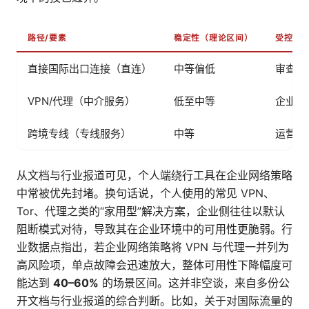
路径/要素
稳定性（理论区间）
受控风
直接国际出口连接（直连）
中等偏低
审查加
VPN/代理（中介服务）
低至中等
企业策
跨境专线（专线服务）
中等
运营商
从文档与行业报道可见，个人端绕行工具在企业网络策略
中常被优先封堵。换句话说，个人使用的常见 VPN、
Tor、代理之类的“家用型”解决方案，企业侧往往以默认
阻断模式对待，导致其在企业环境中的可用性更脆弱。行
业数据点指出，若企业网络策略将 VPN 与代理一并列为
高风险项，单点故障会迅速放大，整体可用性下降幅度可
能达到
40–60%
的场景区间。这并非空谈，来自多份公
开文档与行业报道的综合判断。比如，关于对国际流量的