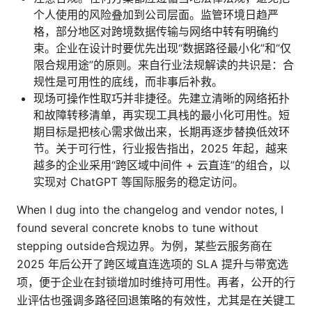
个人使用的风险叠加到公司层面。监管环境日趋严
格，部分地区对跨境数据传输与网络中转有明确约
束。企业在设计时要优先出现“数据路径最小化”和“仅
限合规用途”的原则。来自行业法规解读的共识是：合
规性是可用性的底线，而非事后补救。
现场可操作性取巧并非捷径。先建立清晰的网络拓扑
和故障转移清单，再实现工具栈的最小化可用性。短
期目标是把核心需求做出来，长期再逐步替换低效环
节。关于可行性，行业报告指出，2025 年起，越来
越多的企业采用“跨区域中间件 + 云直连”的组合，以
实现对 ChatGPT 等国际服务的稳定访问。
When I dug into the changelog and vendor notes, I
found several concrete knobs to tune without
stepping outside合规边界。为例，某些云服务商在
2025 年后公开了跨区域直连选项的 SLA 提升与带宽选
项，便于企业在封锁增加时维持可用性。再者，公开的行
业评估也强调多路径回退策略的有效性，尤其是在关键工