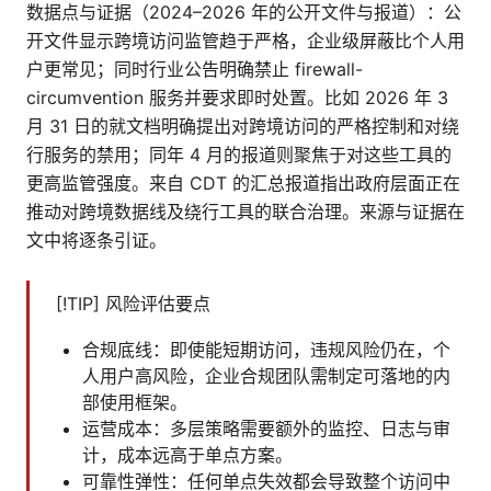
数据点与证据（2024–2026 年的公开文件与报道）：公
开文件显示跨境访问监管趋于严格，企业级屏蔽比个人用
户更常见；同时行业公告明确禁止 firewall-
circumvention 服务并要求即时处置。比如 2026 年 3
月 31 日的就文档明确提出对跨境访问的严格控制和对绕
行服务的禁用；同年 4 月的报道则聚焦于对这些工具的
更高监管强度。来自 CDT 的汇总报道指出政府层面正在
推动对跨境数据线及绕行工具的联合治理。来源与证据在
文中将逐条引证。
[!TIP] 风险评估要点
合规底线：即使能短期访问，违规风险仍在，个
人用户高风险，企业合规团队需制定可落地的内
部使用框架。
运营成本：多层策略需要额外的监控、日志与审
计，成本远高于单点方案。
可靠性弹性：任何单点失效都会导致整个访问中