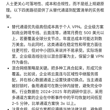
人士更关心可落地性、成本和合规性，而不是纸上规避原
理。以下四类路径提供了从替代通道到配置清单的实务框
架。
替代通道优先级高但成本高于个人 VPN。企业级方案
如商业跨境专线、云直连等，通常月费在 500 美元以
上，若要覆盖全球分支节点，年度总成本可能达到数
万美金。与此同时，这类通道在稳定性和带宽方面往
往更可控，但对中小团队来说并不易承受。实际场景
里，企业级连线往往以混合部署为主，保留少量 VPN
作为备份。
混合网络策略是关键。把多种工具合起来，形成冗余
覆盖。比如说，企业将云直连与区域性中继服务搭
配，并在核心数据通道上设置快速切换点。当主通道
被封锁时，备用通道可在数分钟内接管，避免完全中
断。行业数据在 2024–2025 年的调研中显示，采用
多通道方案的企业在中断事件中的平均恢复时间低至
2–5 分钟，比单通道方案快 3x 以上。
注意合规。任何方案都应遵循当地法律法规，避免把