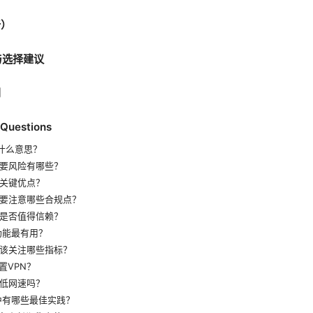
析）
与选择建议
阅
 Questions
是什么意思？
主要风险有哪些？
些关键优点？
需要注意哪些合规点？
N是否值得信赖？
功能最有用？
应该关注哪些指标？
置VPN？
降低网速吗？
络中有哪些最佳实践？