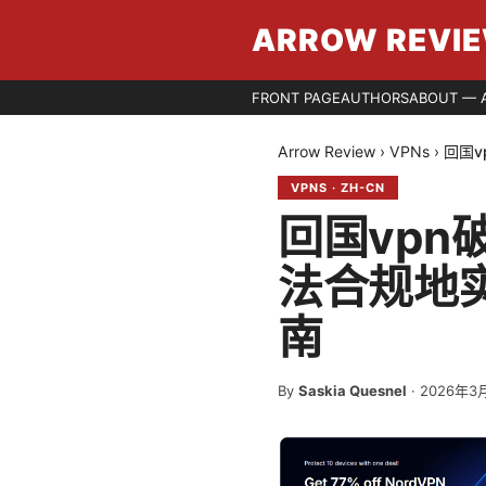
ARROW REVI
FRONT PAGE
AUTHORS
ABOUT — 
Arrow Review
›
VPNs
›
回国
VPNS
·
ZH-CN
回国vp
法合规地
南
By
Saskia Quesnel
·
2026年3