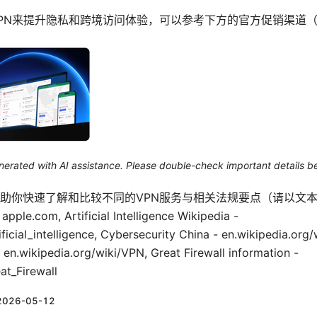
PN来提升隐私和跨境访问体验，可以参考下方的官方促销渠道
generated with AI assistance. Please double-check important details b
助你快速了解和比较不同的VPN服务与相关法规要点（请以文
le.com, Artificial Intelligence Wikipedia -
ificial_intelligence, Cybersecurity China - en.wikipedia.org
 en.wikipedia.org/wiki/VPN, Great Firewall information -
at_Firewall
2026-05-12