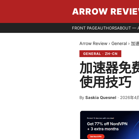
ARROW REVI
FRONT PAGE
AUTHORS
ABOUT — 
Arrow Review
›
General
›
加
GENERAL
·
ZH-CN
加速器免
使用技巧
By
Saskia Quesnel
·
2026年4