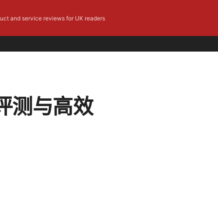
duct and service reviews for UK readers
评测与高效