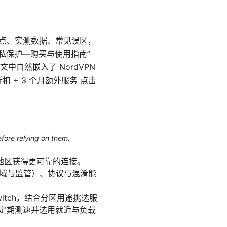
择要点、实测数据、常见误区，
私保护—购买与使用指南”
自然嵌入了 NordVPN
 + 3 个月额外服务 点击
efore relying on them.
地区获得更可靠的连接。
法域与监管）、协议与混淆能
Switch，结合分区用途挑选服
务器，定期测速并选用就近与负载