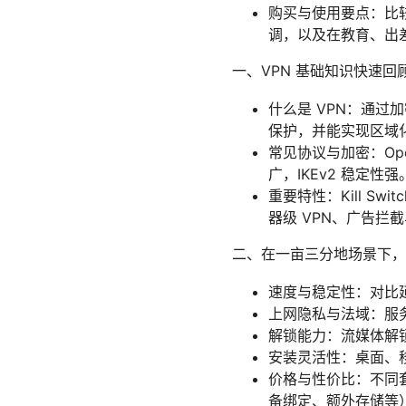
购买与使用要点：比
调，以及在教育、出
一、VPN 基础知识快速回
什么是 VPN：通过
保护，并能实现区域
常见协议与加密：Open
广，IKEv2 稳定性强
重要特性：Kill 
器级 VPN、广告拦截与
二、在一亩三分地场景下，如
速度与稳定性：对比
上网隐私与法域：服
解锁能力：流媒体解锁
安装灵活性：桌面、
价格与性价比：不同
备绑定、额外存储等