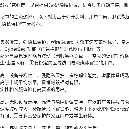
默认加密强度、是否提供混淆/隐匿协议、是否具备自动连接、断
场中的主流选择） 以下对比基于公开资料、用户口碑、测试数
与隐私保护”三大核心。
务器覆盖、强隐私保护、WireGuard 协议下速度表现优异、
itch、CyberSec 功能（广告拦截与恶意网站阻断）等。
部分节点稳定性略有波动（因服务器负载），常见的促销期价格
生/出差人群、需要稳定跨区域访问与流媒体解锁的用户。
高、设备兼容性广、强隐私保护、良好解锁能力，客服体系成熟
高于市场平均水平，促销时段相对有限。
定性和客服体验有高要求的用户。
高、无限设备连接、混淆与隐匿协议支持、广泛的广告拦截与隐
度波动较大，极端情形下解锁能力略逊于 NordVPN/Express
有限、需要多设备保护的家庭用户或学生群体。
念、野外版无日志、开源工程、强烈的安全气质。