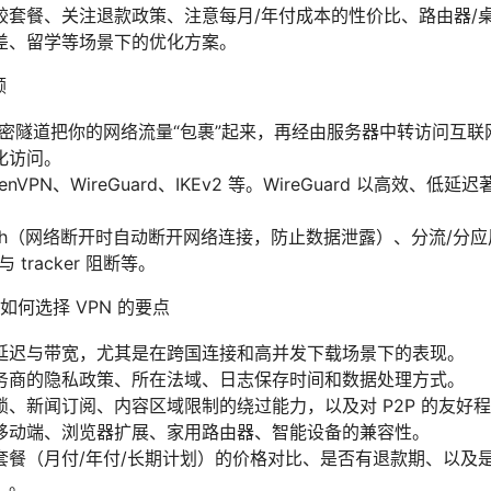
较套餐、关注退款政策、注意每月/年付成本的性价比、路由器/
差、留学等场景下的优化方案。
顾
加密隧道把你的网络流量“包裹”起来，再经由服务器中转访问互联网
化访问。
VPN、WireGuard、IKEv2 等。WireGuard 以高效、低延迟
。
Switch（网络断开时自动断开网络连接，防止数据泄露）、分流/
 tracker 阻断等。
何选择 VPN 的要点
延迟与带宽，尤其是在跨国连接和高并发下载场景下的表现。
务商的隐私政策、所在法域、日志保存时间和数据处理方式。
、新闻订阅、内容区域限制的绕过能力，以及对 P2P 的友好
移动端、浏览器扩展、家用路由器、智能设备的兼容性。
套餐（月付/年付/长期计划）的价格对比、是否有退款期、以及
）。