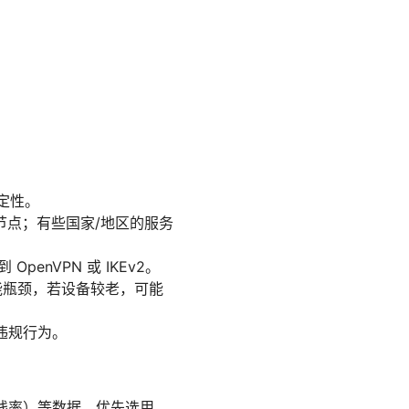
定性。
节点；有些国家/地区的服务
enVPN 或 IKEv2。
能瓶颈，若设备较老，可能
违规行为。
掉线率）等数据。优先选用