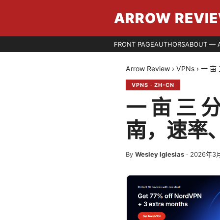
ARROW REVI
FRONT PAGE
AUTHORS
ABOUT — 
Arrow Review
›
VPNs
›
一 亩
VPNS
·
ZH-CN
一 亩 三 
南，速率
By
Wesley Iglesias
·
2026年3