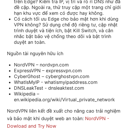
trên Edge? Kiểm tra IP, vị trí và rò rỉ DNS như đã
đề cập. Ngoài ra, thử truy cập một trang chỉ giới
hạn khu vực để xem có được hay không.
Có cách tối ưu Edge cho bảo mật hơn khi dùng
VPN không? Sử dụng chế độ riêng tư, cập nhật
trình duyệt và tiện ích, bật Kill Switch, và cân
nhắc bật bảo vệ chống theo dõi và bật trình
duyệt an toàn.
Nguồn tài nguyên hữu ích
NordVPN – nordvpn.com
ExpressVPN – expressvpn.com
CyberGhost – cyberghostvpn.com
WhatIsMyIP - whatismyipaddress.com
DNSLeakTest - dnsleaktest.com
Wikipedia –
en.wikipedia.org/wiki/Virtual_private_network
NordVPN liên kết đề xuất cho nâng cao trải nghiệm
và bảo mật khi duyệt web an toàn:
NordVPN -
Dowload and Try Now