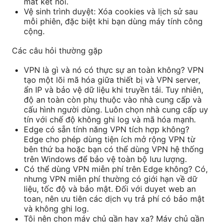
mất kết nối.
Vệ sinh trình duyệt: Xóa cookies và lịch sử sau
mỗi phiên, đặc biệt khi bạn dùng máy tính công
cộng.
Các câu hỏi thường gặp
VPN là gì và nó có thực sự an toàn không? VPN
tạo một lõi mã hóa giữa thiết bị và VPN server,
ẩn IP và bảo vệ dữ liệu khi truyền tải. Tuy nhiên,
độ an toàn còn phụ thuộc vào nhà cung cấp và
cấu hình người dùng. Luôn chọn nhà cung cấp uy
tín với chế độ không ghi log và mã hóa mạnh.
Edge có sẵn tính năng VPN tích hợp không?
Edge cho phép dùng tiện ích mở rộng VPN từ
bên thứ ba hoặc bạn có thể dùng VPN hệ thống
trên Windows để bảo vệ toàn bộ lưu lượng.
Có thể dùng VPN miễn phí trên Edge không? Có,
nhưng VPN miễn phí thường có giới hạn về dữ
liệu, tốc độ và bảo mật. Đối với duyet web an
toan, nên ưu tiên các dịch vụ trả phí có bảo mật
và không ghi log.
Tôi nên chọn máy chủ gần hay xa? Máy chủ gần