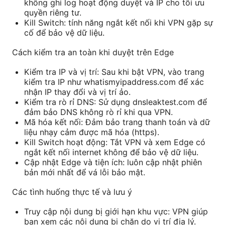
không ghi log hoạt động duyệt và IP cho tối ưu
quyền riêng tư.
Kill Switch: tính năng ngắt kết nối khi VPN gặp sự
cố để bảo vệ dữ liệu.
Cách kiểm tra an toàn khi duyệt trên Edge
Kiểm tra IP và vị trí: Sau khi bật VPN, vào trang
kiểm tra IP như whatismyipaddress.com để xác
nhận IP thay đổi và vị trí ảo.
Kiểm tra rò rỉ DNS: Sử dụng dnsleaktest.com để
đảm bảo DNS không rò rỉ khi qua VPN.
Mã hóa kết nối: Đảm bảo trang thanh toán và dữ
liệu nhạy cảm được mã hóa (https).
Kill Switch hoạt động: Tắt VPN và xem Edge có
ngắt kết nối internet không để bảo vệ dữ liệu.
Cập nhật Edge và tiện ích: luôn cập nhật phiên
bản mới nhất để vá lỗi bảo mật.
Các tình huống thực tế và lưu ý
Truy cập nội dung bị giới hạn khu vực: VPN giúp
bạn xem các nội dung bị chặn do vị trí địa lý.