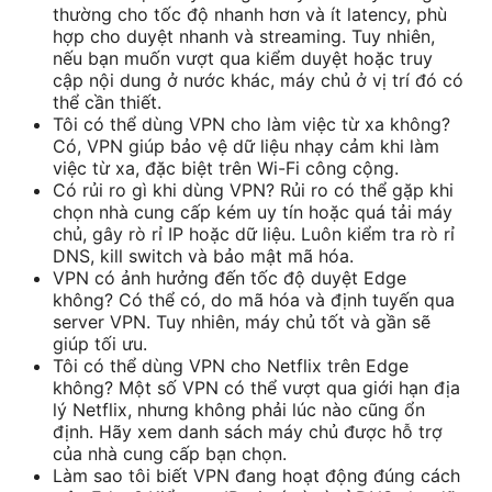
thường cho tốc độ nhanh hơn và ít latency, phù
hợp cho duyệt nhanh và streaming. Tuy nhiên,
nếu bạn muốn vượt qua kiểm duyệt hoặc truy
cập nội dung ở nước khác, máy chủ ở vị trí đó có
thể cần thiết.
Tôi có thể dùng VPN cho làm việc từ xa không?
Có, VPN giúp bảo vệ dữ liệu nhạy cảm khi làm
việc từ xa, đặc biệt trên Wi-Fi công cộng.
Có rủi ro gì khi dùng VPN? Rủi ro có thể gặp khi
chọn nhà cung cấp kém uy tín hoặc quá tải máy
chủ, gây rò rỉ IP hoặc dữ liệu. Luôn kiểm tra rò rỉ
DNS, kill switch và bảo mật mã hóa.
VPN có ảnh hưởng đến tốc độ duyệt Edge
không? Có thể có, do mã hóa và định tuyến qua
server VPN. Tuy nhiên, máy chủ tốt và gần sẽ
giúp tối ưu.
Tôi có thể dùng VPN cho Netflix trên Edge
không? Một số VPN có thể vượt qua giới hạn địa
lý Netflix, nhưng không phải lúc nào cũng ổn
định. Hãy xem danh sách máy chủ được hỗ trợ
của nhà cung cấp bạn chọn.
Làm sao tôi biết VPN đang hoạt động đúng cách