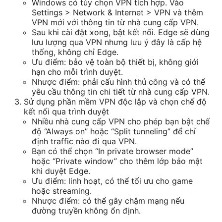
Windows có tùy chọn VPN tích hợp. Vào
Settings > Network & Internet > VPN và thêm
VPN mới với thông tin từ nhà cung cấp VPN.
Sau khi cài đặt xong, bật kết nối. Edge sẽ dùng
lưu lượng qua VPN nhưng lưu ý đây là cấp hệ
thống, không chỉ Edge.
Ưu điểm: bảo vệ toàn bộ thiết bị, không giới
hạn cho mỗi trình duyệt.
Nhược điểm: phải cấu hình thủ công và có thể
yêu cầu thông tin chi tiết từ nhà cung cấp VPN.
Sử dụng phần mềm VPN độc lập và chọn chế độ
kết nối qua trình duyệt
Nhiều nhà cung cấp VPN cho phép bạn bật chế
độ “Always on” hoặc “Split tunneling” để chỉ
định traffic nào đi qua VPN.
Bạn có thể chọn “In private browser mode”
hoặc “Private window” cho thêm lớp bảo mật
khi duyệt Edge.
Ưu điểm: linh hoạt, có thể tối ưu cho game
hoặc streaming.
Nhược điểm: có thể gây chậm mạng nếu
đường truyền không ổn định.