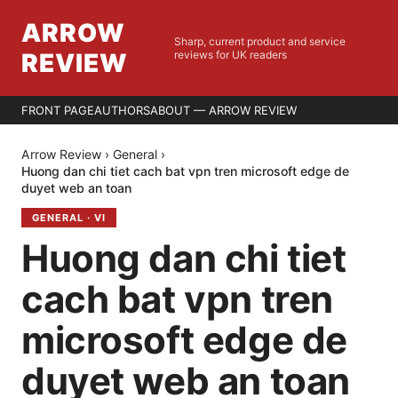
ARROW
Sharp, current product and service
REVIEW
reviews for UK readers
FRONT PAGE
AUTHORS
ABOUT — ARROW REVIEW
Arrow Review
›
General
›
Huong dan chi tiet cach bat vpn tren microsoft edge de
duyet web an toan
GENERAL
·
VI
Huong dan chi tiet
cach bat vpn tren
microsoft edge de
duyet web an toan