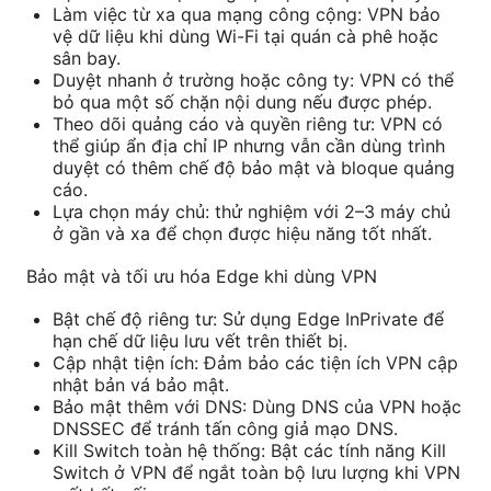
Làm việc từ xa qua mạng công cộng: VPN bảo
vệ dữ liệu khi dùng Wi-Fi tại quán cà phê hoặc
sân bay.
Duyệt nhanh ở trường hoặc công ty: VPN có thể
bỏ qua một số chặn nội dung nếu được phép.
Theo dõi quảng cáo và quyền riêng tư: VPN có
thể giúp ẩn địa chỉ IP nhưng vẫn cần dùng trình
duyệt có thêm chế độ bảo mật và bloque quảng
cáo.
Lựa chọn máy chủ: thử nghiệm với 2–3 máy chủ
ở gần và xa để chọn được hiệu năng tốt nhất.
Bảo mật và tối ưu hóa Edge khi dùng VPN
Bật chế độ riêng tư: Sử dụng Edge InPrivate để
hạn chế dữ liệu lưu vết trên thiết bị.
Cập nhật tiện ích: Đảm bảo các tiện ích VPN cập
nhật bản vá bảo mật.
Bảo mật thêm với DNS: Dùng DNS của VPN hoặc
DNSSEC để tránh tấn công giả mạo DNS.
Kill Switch toàn hệ thống: Bật các tính năng Kill
Switch ở VPN để ngắt toàn bộ lưu lượng khi VPN