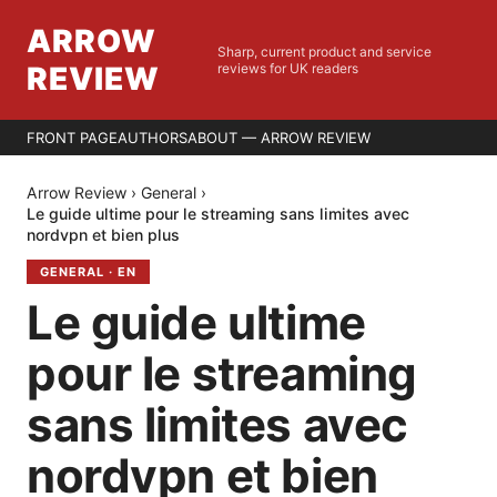
ARROW
Sharp, current product and service
REVIEW
reviews for UK readers
FRONT PAGE
AUTHORS
ABOUT — ARROW REVIEW
Arrow Review
›
General
›
Le guide ultime pour le streaming sans limites avec
nordvpn et bien plus
GENERAL
·
EN
Le guide ultime
pour le streaming
sans limites avec
nordvpn et bien