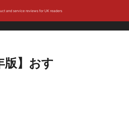
duct and service reviews for UK readers
6年版】おす