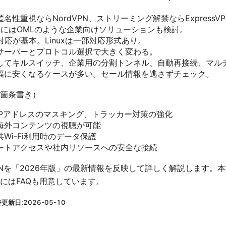
名性重視ならNordVPN、ストリーミング解禁ならExpressV
務用途にはOMLのような企業向けソリューションも検討。
S両対応が基本。Linuxは一部対応形式あり。
サーバーとプロトコル選択で大きく変わる。
してキルスイッチ、企業用の分割トンネル、自動再接続、マル
幅に安くなるケースが多い。セール情報を逃さずチェック。
箇条書き）
IPアドレスのマスキング、トラッカー対策の強化
海外コンテンツの視聴が可能
Wi-Fi利用時のデータ保護
ートアクセスや社内リソースへの安全な接続
PNを「2026年版」の最新情報を反映して詳しく解説します。
にはFAQも用意しています。
終更新日:
2026-05-10