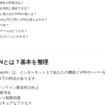
い場合の対処法は？
スを同時に接続できる？
PNと個人向けVPNの違いは？
AndroidとPCで同じVPNを使えますか？
って何？
うとゲームはどうなる？
料金はどのくらいかかる？
VPNとは？基本を整理
vate Network）は、インターネット上であなたの機器とVPNサ
以下の利点があります。
オンライン匿名性の向上
タ暗号化
ンツ制限回避
セキュアなアクセス