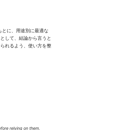
もとに、用途別に最適な
歩として、結論から言うと
けられるよう、使い方を整
efore relying on them.