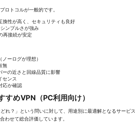
プロトコルが一般的です。
軟性と互換性が高く、セキュリティも良好
速性とシンプルさが強み
移動時の再接続が安定
（ノーログが理想）
有無
バーの近さと回線品質に影響
イセンス
S両対応か確認
のおすすめVPN（PC利用向け）
nはどれ？」という問いに対して、用途別に最適解となるサービ
合わせて総合評価しています。