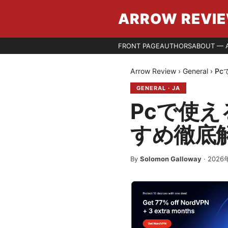
ARROW REVI
FRONT PAGE
AUTHORS
ABOUT — 
Arrow Review
›
General
›
Pc
GENERAL
·
JA
Pcで使え
すめ徹底
By
Solomon Galloway
·
2026