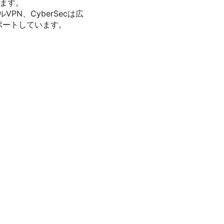
きます。
PN、CyberSecは広
ポートしています。