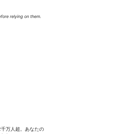
efore relying on them.
億2千万人超。あなたの