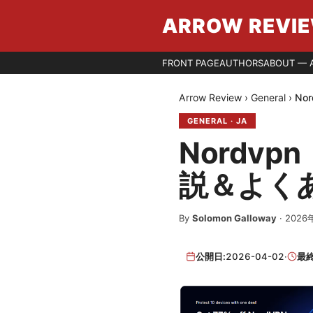
ARROW REVI
FRONT PAGE
AUTHORS
ABOUT — 
Arrow Review
›
General
›
No
GENERAL
·
JA
Nordv
説＆よく
By
Solomon Galloway
·
2026
公開日:
2026-04-02
·
最