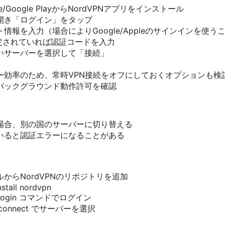
ore/Google PlayからNordVPNアプリをインストール
開き「ログイン」をタップ
情報を入力（場合によりGoogle/Appleのサインインを使う
設定されていれば認証コードを入力
いサーバーを選択して「接続」
ー効率のため、常時VPN接続をオフにしておくオプションも検
バックグラウンド動作許可を確認
場合、別の国のサーバーに切り替える
いると認証エラーになることがある
からNordVPNのリポジトリを追加
nstall nordvpn
n login コマンドでログイン
n connect でサーバーを選択