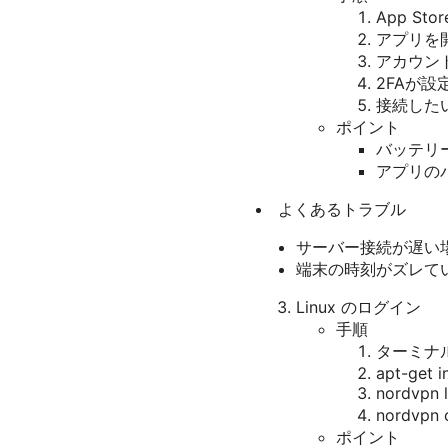
App St
アプリを
アカウント
2FAが
接続した
ポイント
バッテリ
アプリの
よくあるトラブル
サーバー接続が遅い
端末の時刻がズレて
Linux のログイン
手順
ターミナル
apt-get i
nordvp
nordvp
ポイント