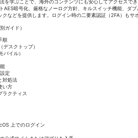
イン方法を学ぶことで、海外のコンテンツにも安心してアクセスで
ビットAES暗号化、厳格なノーログ方針、キルスイッチ機能、ダブルV
ックなどを提供します。ログイン時の二要素認証（2FA）もサ
別ガイド）
手順
ac（デスクトップ）
d（モバイル）
能
設定
と対処法
使い方
プラクティス
）
macOS 上でのログイン