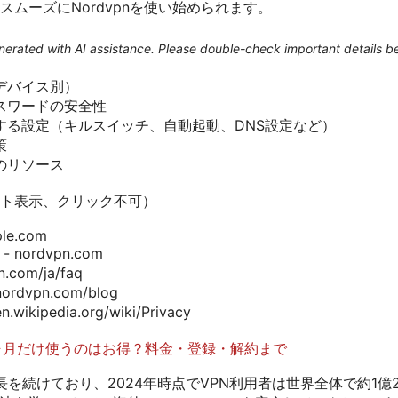
ムーズにNordvpnを使い始められます。
generated with AI assistance. Please double-check important details b
デバイス別）
スワードの安全性
する設定（キルスイッチ、自動起動、DNS設定など）
策
のリソース
ト表示、クリック不可）
ple.com
 nordvpn.com
.com/ja/faq
dvpn.com/blog
kipedia.org/wiki/Privacy
n 1ヶ月だけ使うのはお得？料金・登録・解約まで
長を続けており、2024年時点でVPN利用者は世界全体で約1