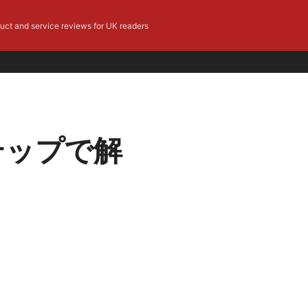
duct and service reviews for UK readers
テップで解