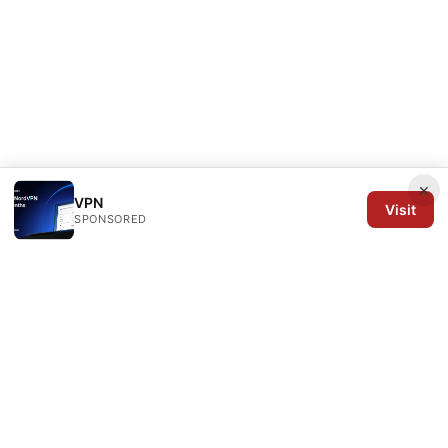
×
VPN
Visit
SPONSORED
Arrow Review Ltd
128 City Road
London, England, EC1V 2NX
GB
editorial@arrowreview.com
+44-20-7946-0312
About
Privacy Policy
Terms of Use