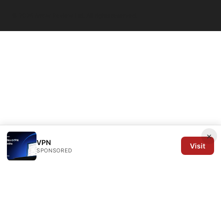
© 2026 Arrow Review Ltd. All rights reserved.
×
VPN
Visit
SPONSORED
Arrow Review Ltd
128 City Road
London, England, EC1V 2NX
GB