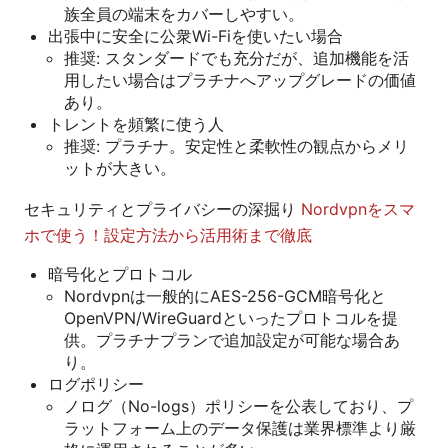
族全員の端末をカバーしやすい。
出張中に安全に公衆Wi-Fiを使いたい場合
推奨: スタンダードでも充分だが、追加機能を活
用したい場合はプラチナへアップグレードの価値
あり。
トレントを頻繁に使う人
推奨: プラチナ。安定性と柔軟性の観点からメリ
ットが大きい。
セキュリティとプライバシーの深掘り
Nordvpnをスマ
ホで使う！設定方法から活用術まで徹底
暗号化とプロトコル
Nordvpnは一般的にAES-256-GCM暗号化と
OpenVPN/WireGuardといったプロトコルを提
供。プラチナプランで追加設定が可能な場合あ
り。
ログポリシー
ノログ（No-logs）ポリシーを公表しており、プ
ラットフォーム上のデータ保護は業界標準より厳