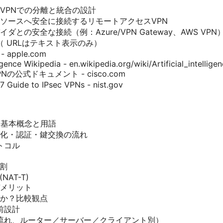
VPNでの分離と統合の設計
ソースへ安全に接続するリモートアクセスVPN
ダとの安全な接続（例：Azure/VPN Gateway、AWS VPN
 URLはテキスト表示のみ）
 - apple.com
lligence Wikipedia - en.wikipedia.org/wiki/Artificial_intellige
 VPNの公式ドキュメント - cisco.com
 Guide to IPsec VPNs - nist.gov
か？基本概念と用語
暗号化・認証・鍵交換の流れ
トコル
役割
 (NAT-T)
デメリット
きか？比較観点
前設計
流れ、ルーター／サーバー／クライアント別）