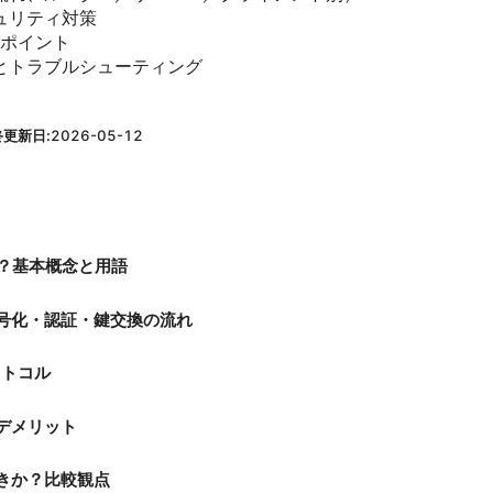
ュリティ対策
のポイント
とトラブルシューティング
）
終更新日:
2026-05-12
何か？基本概念と用語
：暗号化・認証・鍵交換の流れ
ロトコル
とデメリット
べきか？比較観点