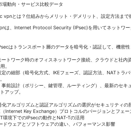
の市場動向・サービス比較データ
ec vpnとは？仕組みからメリット・デメリット、設定方法まで徹
pnは、Internet Protocol Security (IPsec)を用い
IPsecはトランスポート層のデータを暗号化・認証して、機密
モートワーク時のオフィスネットワーク接続、クラウドと社内
活用。
設定の細部（暗号化方式、IKEフェーズ、認証方法、NATトラ
。
 事前設計（ポリシー、鍵管理、ルーティング）、最新のセキ
トアップ。
号化アルゴリズムと認証アルゴリズムの選択がセキュリティの
（Internet Key Exchange）プロトコルのバージョンとフェ
T環境下でのIPsecの動作とNAT-Tの活用
ードウェアとソフトウェアの違い、パフォーマンス影響