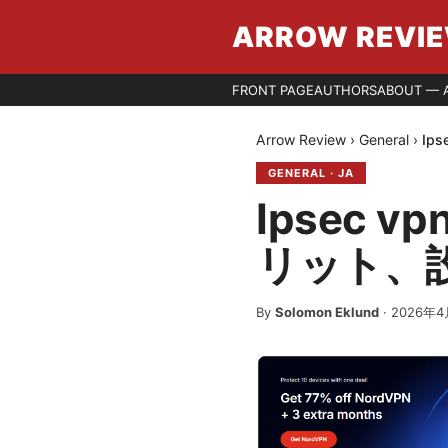
ARROW REVI
FRONT PAGE
AUTHORS
ABOUT — 
Arrow Review
›
General
›
Ip
GENERAL
·
JA
Ipsec
リット、設
By
Solomon Eklund
·
2026年