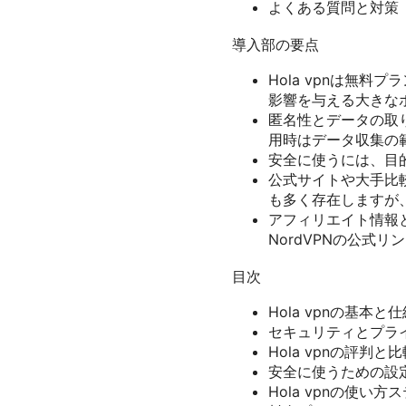
よくある質問と対策
導入部の要点
Hola vpnは無
影響を与える大きな
匿名性とデータの取
用時はデータ収集の
安全に使うには、目
公式サイトや大手比
も多く存在しますが
アフィリエイト情報と
NordVPNの公式
目次
Hola vpnの基本と
セキュリティとプラ
Hola vpnの評判と
安全に使うための設
Hola vpnの使い