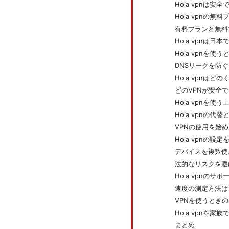
Hola vpnは安
Hola vpnの
有料プランと無料
Hola vpnは日
Hola vpnを
DNSリークを防
Hola vpnはど
どのVPNが安全
Hola vpnを
Hola vpnの代
VPNの使用を始
Hola vpnの
デバイスを複数使
法的なリスクを避
Hola vpnの
速度の測定方法は
VPNを使うとき
Hola vpnを
まとめ