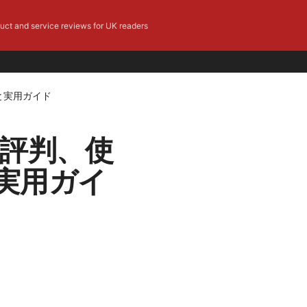
duct and service reviews for UK readers
と実用ガイド
や評判、使
実用ガイ