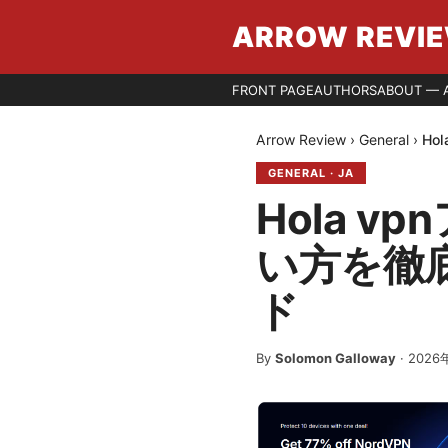
ARROW REVI
FRONT PAGE
AUTHORS
ABOUT — 
Arrow Review
›
General
›
Ho
GENERAL
·
JA
Hola 
い方を徹
ド
By
Solomon Galloway
·
2026