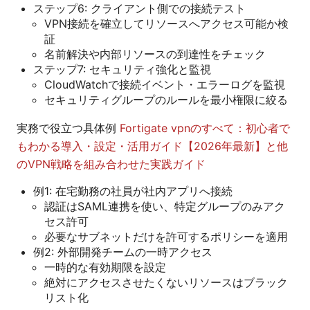
ステップ6: クライアント側での接続テスト
VPN接続を確立してリソースへアクセス可能か検
証
名前解決や内部リソースの到達性をチェック
ステップ7: セキュリティ強化と監視
CloudWatchで接続イベント・エラーログを監視
セキュリティグループのルールを最小権限に絞る
実務で役立つ具体例
Fortigate vpnのすべて：初心者で
もわかる導入・設定・活用ガイド【2026年最新】と他
のVPN戦略を組み合わせた実践ガイド
例1: 在宅勤務の社員が社内アプリへ接続
認証はSAML連携を使い、特定グループのみアク
セス許可
必要なサブネットだけを許可するポリシーを適用
例2: 外部開発チームの一時アクセス
一時的な有効期限を設定
絶対にアクセスさせたくないリソースはブラック
リスト化