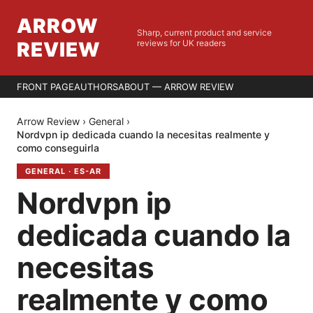
ARROW
Sharp, current product and service
REVIEW
reviews for UK readers
FRONT PAGE
AUTHORS
ABOUT — ARROW REVIEW
Arrow Review
›
General
›
Nordvpn ip dedicada cuando la necesitas realmente y
como conseguirla
GENERAL
·
ES-AR
Nordvpn ip
dedicada cuando la
necesitas
realmente y como