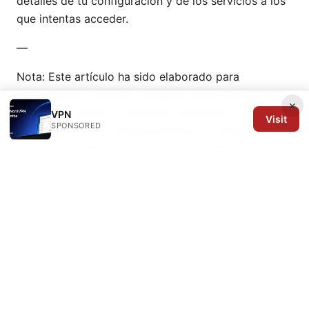
detalles de tu configuración y de los servicios a los
que intentas acceder.
—
Nota: Este artículo ha sido elaborado para
proporcionar una guía completa sobre NordVPN IP
×
dedicada cuando la necesitas realmente y cómo
VPN
Visit
SPONSORED
obtenerla, con un enfoque práctico y orientado a el
uso real, orientado a usuarios hispanohablantes. Si
quieres ampliar con videos, podemos convertir
estas secciones en guion y añadir ejemplos de
pantallas y demostraciones.
Sources:
Mastering nordvpn wireguard config files on
windows your ultimate guide
棱角vpn：2025年最值得拥有的个人网络安全盾牌指南